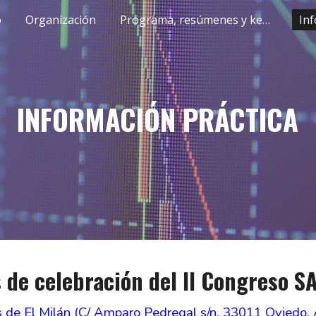
o
Organización
Programa, resúmenes y keynote speakers
Inf
ip to main content
Skip to navigat
INFORMACIÓN PRÁCTICA
 de celebración del II Congreso 
s de El Milán (C/ Amparo Pedregal s/n, 33011 Oviedo, 