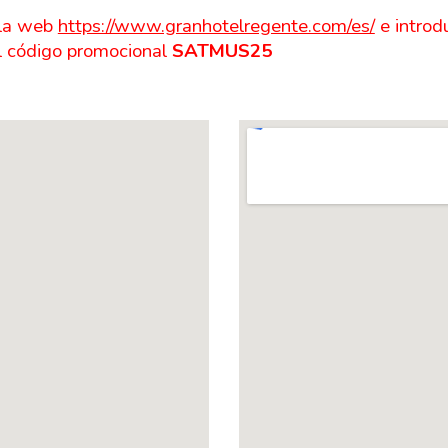
 la web
https://www.granhotelregente.com/es/
e introd
 el código promocional
SATMUS25