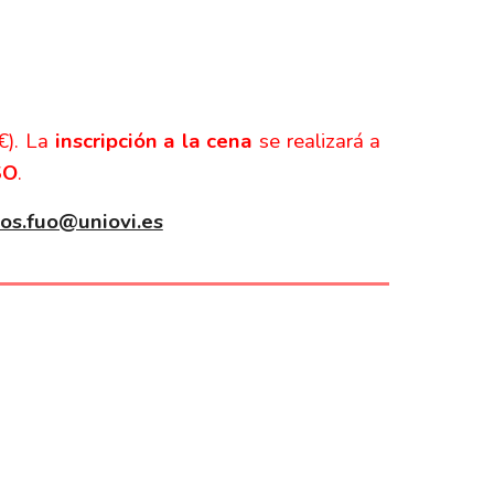
€). La
inscripción a la cena
se realizará a
SO
.
os.fuo@uniovi.es