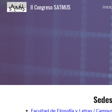
II Congreso SATMUS
Inici
Sk
Sedes
Facultad de Filosofía y Letras / Campu