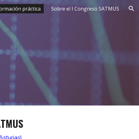
ormación práctica
Sobre el I Congreso SATMUS
ion
SATMUS
Asturias)